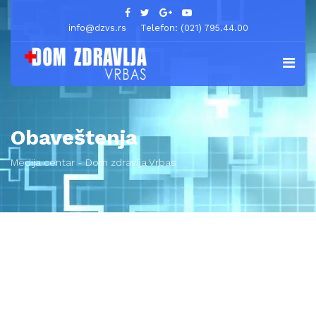
info@dzvs.rs
Telefon: (021) 795.44.00
Obaveštenja
Medija centar - Dom zdravlja Vrbas