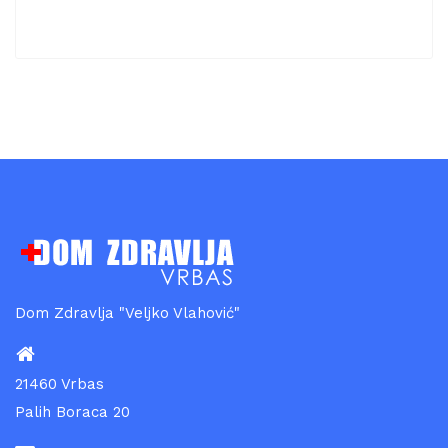
Dom Zdravlja "Veljko Vlahović"
21460 Vrbas
Palih Boraca 20