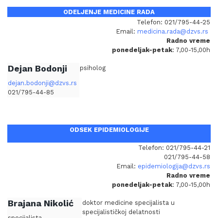
ODELJENJE MEDICINE RADA
Telefon: 021/795-44-25
Email:
medicina.rada@dzvs.rs
Radno vreme
ponedeljak-petak
: 7,00-15,00h
Dejan Bodonji
psiholog
dejan.bodonji@dzvs.rs
021/795-44-85
ODSEK EPIDEMIOLOGIJE
Telefon: 021/795-44-21
021/795-44-58
Email:
epidemiologija@dzvs.rs
Radno vreme
ponedeljak-petak
: 7,00-15,00h
Brajana Nikolić
doktor medicine specijalista u
specijalističkoj delatnosti
specijalista