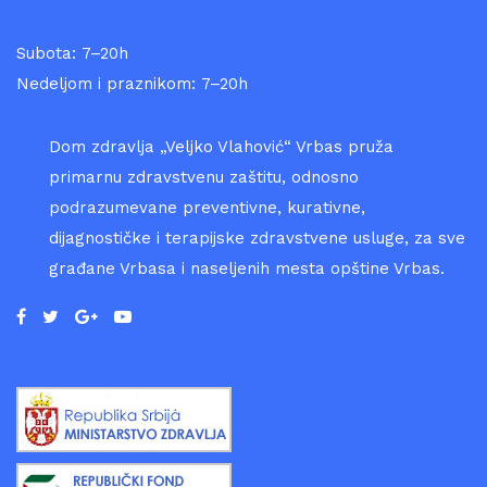
Subota: 7–20h
Nedeljom i praznikom: 7–20h
Dom zdravlja „Veljko Vlahović“ Vrbas pruža
primarnu zdravstvenu zaštitu, odnosno
podrazumevane preventivne, kurativne,
dijagnostičke i terapijske zdravstvene usluge, za sve
građane Vrbasa i naseljenih mesta opštine Vrbas.