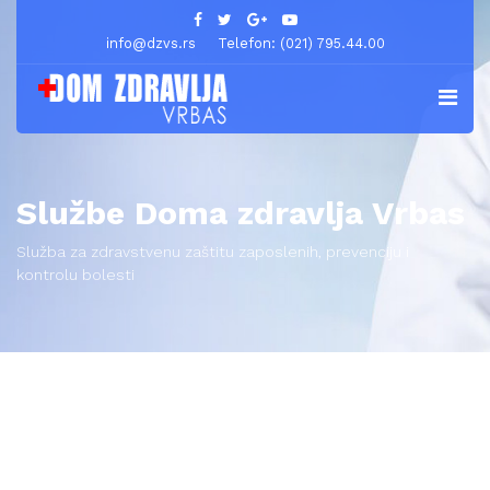
info@dzvs.rs
Telefon: (021) 795.44.00
Službe Doma zdravlja Vrbas
Služba za zdravstvenu zaštitu zaposlenih, prevenciju i
kontrolu bolesti