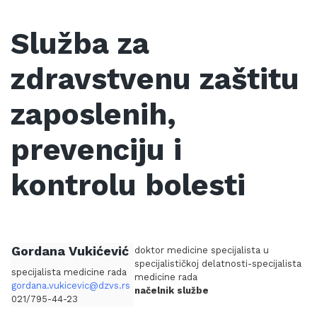
Služba za
zdravstvenu zaštitu
zaposlenih,
prevenciju i
kontrolu bolesti
Gordana Vukićević
doktor medicine specijalista u
specijalističkoj delatnosti-specijalista
specijalista medicine rada
medicine rada
gordana.vukicevic@dzvs.rs
načelnik službe
021/795-44-23