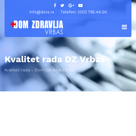
info@dzvs.rs
Telefon: (021) 795.44.00
Kvalitet rada DZ Vrbas
Kvalitet rada - Dom zdravlja Vrbas