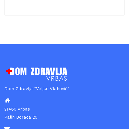
Dom Zdravlja "Veljko Vlahović"
21460 Vrbas
Palih Boraca 20