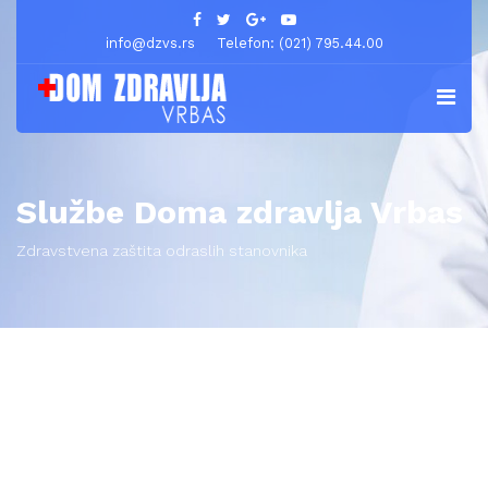
info@dzvs.rs
Telefon: (021) 795.44.00
Službe Doma zdravlja Vrbas
Zdravstvena zaštita odraslih stanovnika