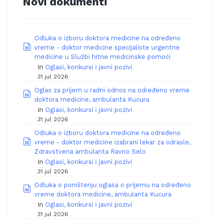
Novi dokumenti
Odluka o izboru doktora medicine na određeno
document
vreme - doktor medicine specijaliste urgentne
medicine u Službi hitne medicinske pomoći
In
Oglasi, konkursi i javni pozivi
31 jul 2026
Oglas za prijem u radni odnos na određeno vreme
document
doktora medicine, ambulanta Kucura
In
Oglasi, konkursi i javni pozivi
31 jul 2026
Odluka o izboru doktora medicine na određeno
document
vreme - doktor medicine izabrani lekar za odrasle,
Zdravstvena ambulanta Ravno Selo
In
Oglasi, konkursi i javni pozivi
31 jul 2026
Odluka o poništenju oglasa o prijemu na određeno
document
vreme doktora medicine, ambulanta Kucura
In
Oglasi, konkursi i javni pozivi
31 jul 2026