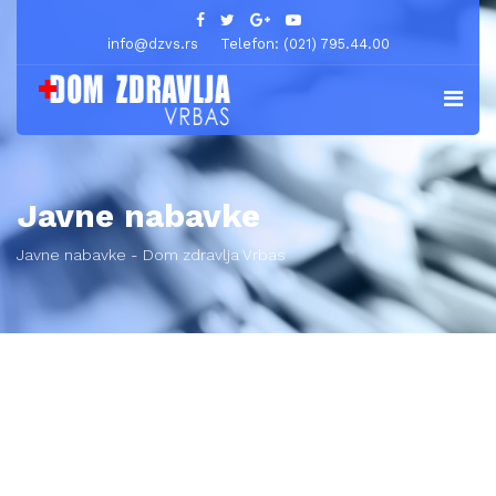
info@dzvs.rs
Telefon: (021) 795.44.00
Javne nabavke
Javne nabavke - Dom zdravlja Vrbas