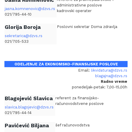
administrativne poslove
jasna.komnenovic@dzvs.rs
kadrovski operater
021/795-44-10
Glorija Boroja
Poslovni sekretar Doma zdravlja
sekretarica@dzvs.rs
021/705-533
ODELJENJE ZA EKONOMSKO-FINANSIJSKE POSLOVE
Email:
likvidatura@dzvs.rs
blagajna@dzvs.rs
Radno vreme
ponedeljak-petak: 7,00-15,00h
Blagojević Slavica
referent za finansijsko-
računovodstvene poslove
slavica.blagojevic@dzvs.rs
021/795-44-14
Pavićević Biljana
šef računovodstva