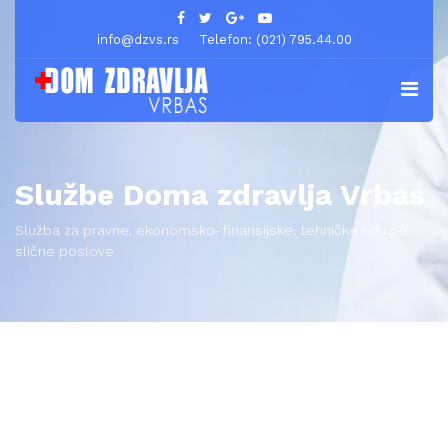
info@dzvs.rs
Telefon: (021) 795.44.00
Službe Doma zdravlja Vrbas
Služba za pravne, ekonomsko-finansijske, tehničke i druge
slične poslove