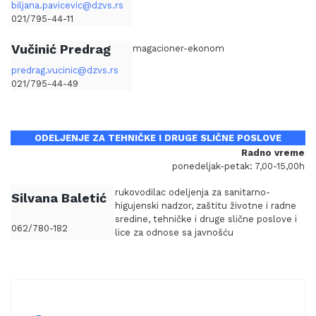
biljana.pavicevic@dzvs.rs
021/795-44-11
Vučinić Predrag
magacioner-ekonom
predrag.vucinic@dzvs.rs
021/795-44-49
ODELJENJE ZA TEHNIČKE I DRUGE SLIČNE POSLOVE
Radno vreme
ponedeljak-petak: 7,00-15,00h
rukovodilac odeljenja za sanitarno-
Silvana Baletić
higujenski nadzor, zaštitu životne i radne
sredine, tehničke i druge slične poslove i
062/780-182
lice za odnose sa javnošću