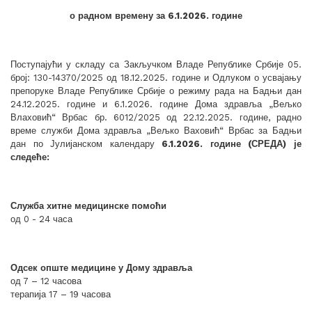
о радном времену за 6.1.2026. године
Поступајући у складу са Закључком Владе Републике Србије 05.
број: 130-14370/2025 од 18.12.2025. године и Одлуком о усвајању
препоруке Владе Републике Србије о режиму рада на Бадњи дан
24.12.2025. године и 6.1.2026. године Дома здравља „Вељко
Влаховић“ Врбас бр. 6012/2025 од 22.12.2025. године, радно
време служби Дома здравља „Вељко Ваховић“ Врбас за Бадњи
дан по Јулијанском календару
6.1.202
6
. године (
СРЕДА
)
је
следеће:
Служба хитне медицинске помоћи
од 0 - 24 часа
Одсек опште медицине у Дому здравља
од 7 – 12 часова
терапија 17 – 19 часова