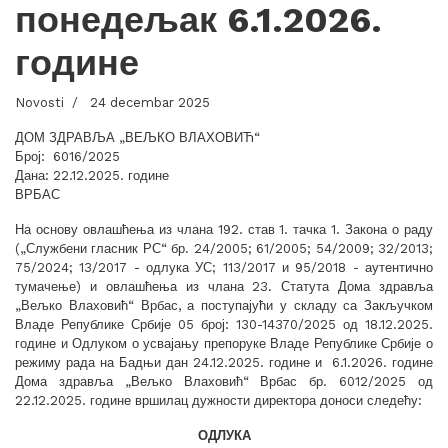
понедељак 6.1.2026.
године
Novosti
24 decembar 2025
ДОМ ЗДРАВЉА „ВЕЉКО ВЛАХОВИЋ“
Број: 6016/2025
Дана: 22.12.2025. године
ВРБАС
На основу овлашћења из члана 192. став 1. тачка 1. Закона о раду
(„Службени гласник РС“ бр. 24/2005; 61/2005; 54/2009; 32/2013;
75/2024; 13/2017 - одлука УС; 113/2017 и 95/2018 - аутентично
тумачење) и овлашћења из члана 23. Статута Дома здравља
„Вељко Влаховић“ Врбас, а поступајући у складу са Закључком
Владе Републике Србије 05 број: 130-14370/2025 од 18.12.2025.
године и Одлуком о усвајању препоруке Владе Републике Србије о
режиму рада на Бадњи дан 24.12.2025. године и 6.1.2026. године
Дома здравља „Вељко Влаховић“ Врбас бр. 6012/2025 од
22.12.2025. године вршилац дужности директора доноси следећу:
ОДЛУКА