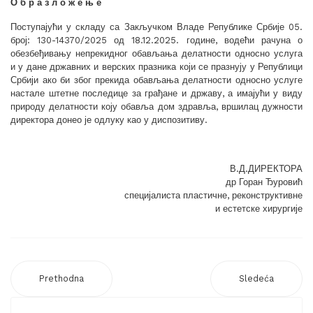
О б р а з л о ж е њ е
Поступајући у складу са Закључком Владе Републике Србије 05.
број: 130-14370/2025 од 18.12.2025. године, водећи рачуна о
обезбеђивању непрекидног обављања делатности односно услуга
и у дане државних и верских празника који се празнују у Републици
Србији ако би због прекида обављања делатности односно услуге
настале штетне последице за грађане и државу, а имајући у виду
природу делатности коју обавља дом здравља, вршилац дужности
директора донео је одлуку као у диспозитиву.
В.Д.ДИРЕКТОРА
др Горан Ђуровић
специјалиста пластичне, реконструктивне
и естетске хирургије
Prethodna
Sledeća