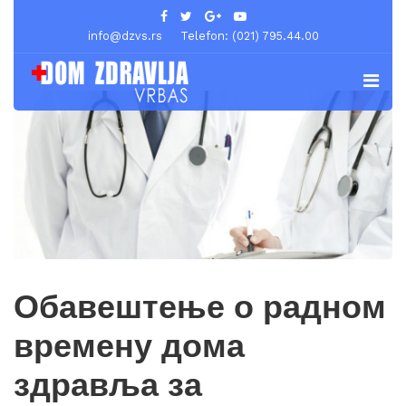
info@dzvs.rs
Telefon: (021) 795.44.00
Обавештење о радном
времену дома
здравља за