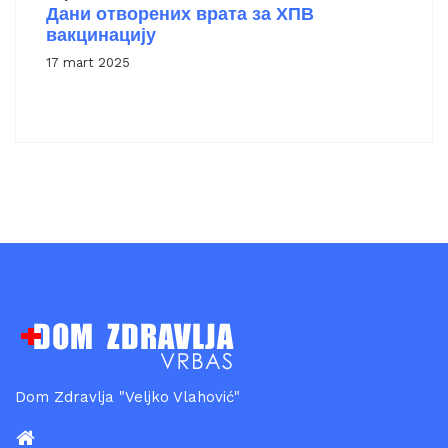
Дани отворених врата за ХПВ
вакцинацију
17 mart 2025
Dom Zdravlja "Veljko Vlahović"