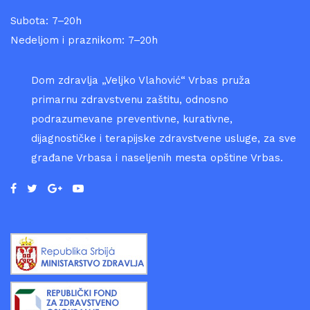
Subota: 7–20h
Nedeljom i praznikom: 7–20h
Dom zdravlja „Veljko Vlahović“ Vrbas pruža
primarnu zdravstvenu zaštitu, odnosno
podrazumevane preventivne, kurativne,
dijagnostičke i terapijske zdravstvene usluge, za sve
građane Vrbasa i naseljenih mesta opštine Vrbas.