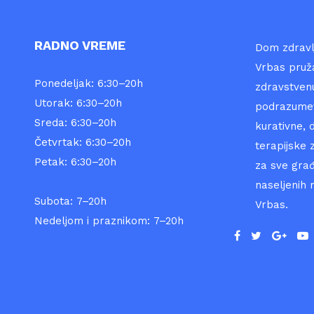
RADNO VREME
Dom zdravlj
Vrbas pruž
Ponedeljak: 6:30–20h
zdravstvenu
Utorak: 6:30–20h
podrazumev
Sreda: 6:30–20h
kurativne, d
Četvrtak: 6:30–20h
terapijske 
Petak: 6:30–20h
za sve gra
naseljenih 
Subota: 7–20h
Vrbas.
Nedeljom i praznikom: 7–20h