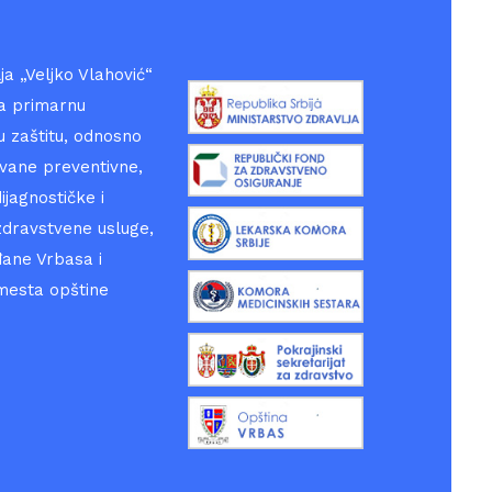
a „Veljko Vlahović“
a primarnu
 zaštitu, odnosno
ane preventivne,
ijagnostičke i
zdravstvene usluge,
đane Vrbasa i
mesta opštine