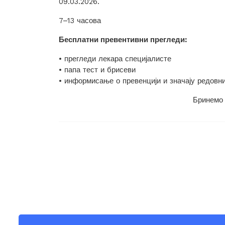
09.03.2026.
7–13 часова
Бесплатни превентивни прегледи:
• прегледи лекара специјалисте
• папа тест и брисеви
• информисање о превенцији и значају редовн
Бринемо