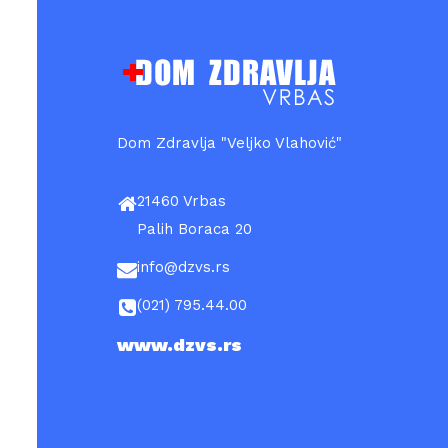
Dom Zdravlja "Veljko Vlahović"
21460 Vrbas
Palih Boraca 20
info@dzvs.rs
(021) 795.44.00
www.dzvs.rs