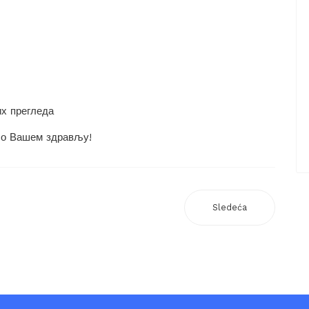
их прегледа
 о Вашем здрављу!
Sledeća